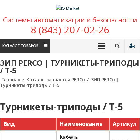
Перейти к содержимому
IQ Market
Системы автоматизации и безопасности
зона умных покупок
8 (843) 207-02-26
КАТАЛОГ ТОВАРОВ
ЗИП PERCO | ТУРНИКЕТЫ-ТРИПОДЫ
/ T-5
Главная
⁄
Каталог запчастей PERCo
⁄
ЗИП PERCo |
Турникеты-триподы / T-5
Турникеты-триподы / T-5
Вид
Наименование
Артикул
Кабель