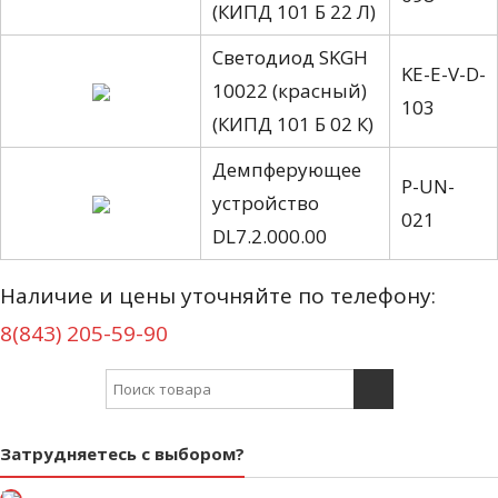
(КИПД 101 Б 22 Л)
Светодиод SKGH
KE-E-V-D-
10022 (красный)
103
(КИПД 101 Б 02 К)
Демпферующее
P-UN-
устройство
021
DL7.2.000.00
Наличие и цены уточняйте по телефону:
8(843) 205-59-90
Search for:
Затрудняетесь с выбором?