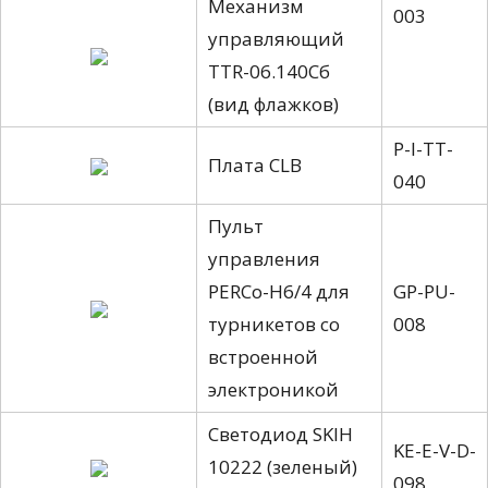
Механизм
003
управляющий
TTR-06.140Сб
(вид флажков)
P-I-TT-
Плата CLB
040
Пульт
управления
PERCo-Н6/4 для
GP-PU-
турникетов со
008
встроенной
электроникой
Светодиод SKIH
KE-E-V-D-
10222 (зеленый)
098