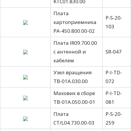
KTС01.830.00
Плата
P-S-20-
картоприемника
103
PA-450.800.00-02
Плата IR09.700.00
с антенной и
SR-047
кабелем
Узел вращения
P-I-TD-
TB-01A.030.00
072
Маховик в сборе
P-I-TD-
TB-01A.050.00-01
081
Плата
P-S-20-
CT/L04.730.00-03
259