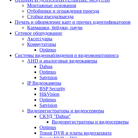
Монтажные основания
Отбойники и ограждения проезда
Стойки въезда/выезда
Печать и оформление карт и прочих идентификаторов
Кармашки, бейджи, паучи
Сетевое оборудование
Аксессуары
Коммутаторы
Optimus
Системы видеонаблюдения и видеомониторинга
AHD и аналоговые видеокамеры
Dahua
Optimus
Satvision
IP Видеокамеры
BSP Security
HikVision
Optimus
Satvision
Видеорегистраторы и видеосерверы
CКУД "Dahua"
Видеорегистраторы и видеосерверы
Optimus
Trassir DVR и платы видеозахвата