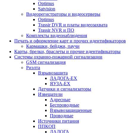
Optimus
Satvision
Видеорегистраторы и видеосерверы
Optimus
Trassir DVR и платы видеозахвата
Trassir NVR и ПО
Комплекты видеонаблюдения
Печать и оформление карт и прочих идентификаторов
Кармашки, бейджи, паучи
Карты, брелки, браслеты и прочие идентификаторы
Системы охранно-пожарной сигнализации
GSM сигнализация
Риэлта
Взрывозащита
ЛАДОГА-EX
ЯУЗА-ЕХ
Датчики и сигнализаторы
Извещатели
Адресные
Беспроводные
Взрывозащищенные
Проводные
Источники питания
ППКОП
ЛАДОГА