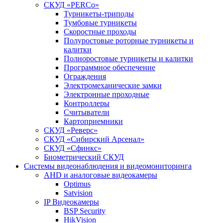
СКУД «PERCo»
Турникеты-триподы
Тумбовые турникеты
Скоростные проходы
Полуростовые роторные турникеты и
калитки
Полноростовые турникеты и калитки
Программное обеспечение
Ограждения
Электромеханические замки
Электронные проходные
Контроллеры
Считыватели
Картоприемники
СКУД «Реверс»
СКУД «Сибирский Арсенал»
СКУД «Сфинкс»
Биометрический СКУД
Системы видеонаблюдения и видеомониторинга
AHD и аналоговые видеокамеры
Optimus
Satvision
IP Видеокамеры
BSP Security
HikVision