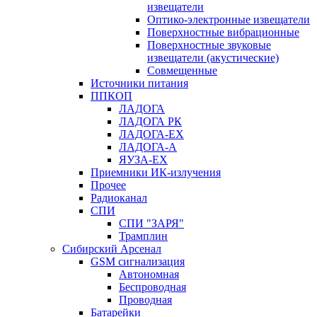
извещатели
Оптико-электронные извещатели
Поверхностные вибрационные
Поверхностные звуковые
извещатели (акустические)
Совмещенные
Источники питания
ППКОП
ЛАДОГА
ЛАДОГА РК
ЛАДОГА-EX
ЛАДОГА-А
ЯУЗА-ЕХ
Приемники ИК-излучения
Прочее
Радиоканал
СПИ
СПИ "ЗАРЯ"
Трамплин
Сибирский Арсенал
GSM сигнализация
Автономная
Беспроводная
Проводная
Батарейки