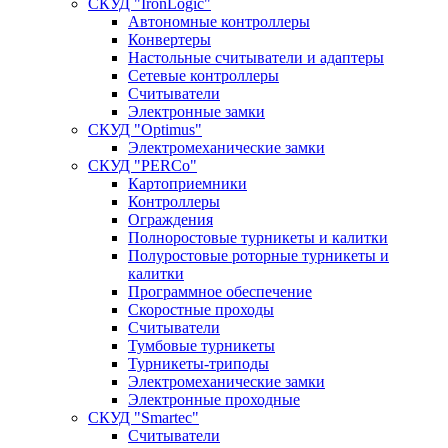
СКУД "IronLogic"
Автономные контроллеры
Конвертеры
Настольные считыватели и адаптеры
Сетевые контроллеры
Считыватели
Электронные замки
СКУД "Optimus"
Электромеханические замки
СКУД "PERCo"
Картоприемники
Контроллеры
Ограждения
Полноростовые турникеты и калитки
Полуростовые роторные турникеты и
калитки
Программное обеспечение
Скоростные проходы
Считыватели
Тумбовые турникеты
Турникеты-триподы
Электромеханические замки
Электронные проходные
СКУД "Smartec"
Считыватели