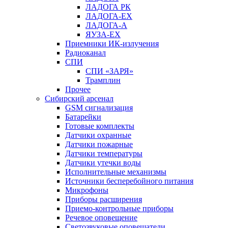
ЛАДОГА РК
ЛАДОГА-EX
ЛАДОГА-А
ЯУЗА-ЕХ
Приемники ИК-излучения
Радиоканал
СПИ
СПИ «ЗАРЯ»
Трамплин
Прочее
Сибирский арсенал
GSM сигнализация
Батарейки
Готовые комплекты
Датчики охранные
Датчики пожарные
Датчики температуры
Датчики утечки воды
Исполнительные механизмы
Источники бесперебойного питания
Микрофоны
Приборы расширения
Приемо-контрольные приборы
Речевое оповещение
Светозвуковые оповещатели