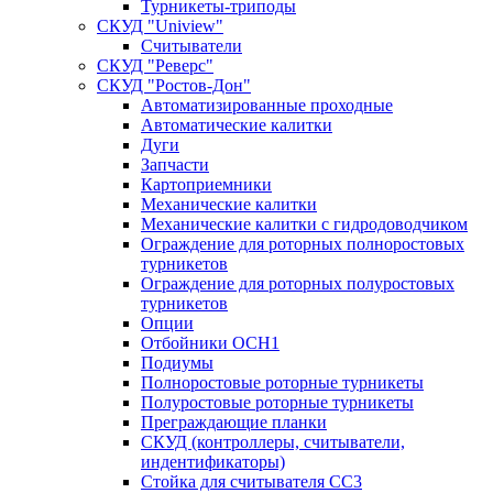
Турникеты-триподы
СКУД "Uniview"
Считыватели
СКУД "Реверс"
СКУД "Ростов-Дон"
Автоматизированные проходные
Автоматические калитки
Дуги
Запчасти
Картоприемники
Механические калитки
Механические калитки с гидродоводчиком
Ограждение для роторных полноростовых
турникетов
Ограждение для роторных полуростовых
турникетов
Опции
Отбойники ОСН1
Подиумы
Полноростовые роторные турникеты
Полуростовые роторные турникеты
Преграждающие планки
СКУД (контроллеры, считыватели,
индентификаторы)
Стойка для считывателя СС3