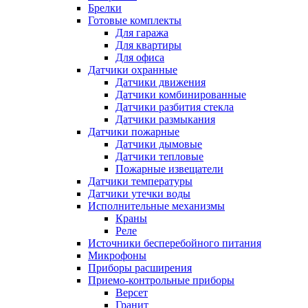
Брелки
Готовые комплекты
Для гаража
Для квартиры
Для офиса
Датчики охранные
Датчики движения
Датчики комбинированные
Датчики разбития стекла
Датчики размыкания
Датчики пожарные
Датчики дымовые
Датчики тепловые
Пожарные извещатели
Датчики температуры
Датчики утечки воды
Исполнительные механизмы
Краны
Реле
Источники бесперебойного питания
Микрофоны
Приборы расширения
Приемо-контрольные приборы
Версет
Гранит