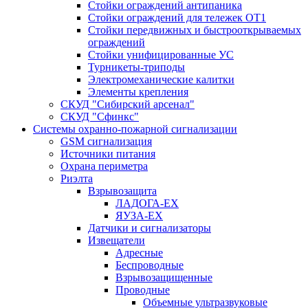
Стойки ограждений антипаника
Стойки ограждений для тележек ОТ1
Стойки передвижных и быстрооткрываемых
ограждений
Стойки унифицированные УС
Турникеты-триподы
Электромеханические калитки
Элементы крепления
СКУД "Сибирский арсенал"
СКУД "Сфинкс"
Системы охранно-пожарной сигнализации
GSM сигнализация
Источники питания
Охрана периметра
Риэлта
Взрывозащита
ЛАДОГА-EX
ЯУЗА-ЕХ
Датчики и сигнализаторы
Извещатели
Адресные
Беспроводные
Взрывозащищенные
Проводные
Объемные ультразвуковые