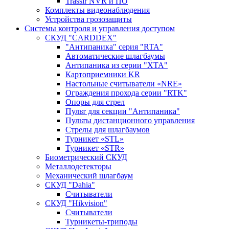
Trassir NVR и ПО
Комплекты видеонаблюдения
Устройства грозозащиты
Системы контроля и управления доступом
CКУД "CARDDEX"
"Антипаника" серия "RTA"
Автоматические шлагбаумы
Антипаника из серии "XTA"
Картоприемники KR
Настольные считыватели «NRE»
Ограждения прохода серии "RTK"
Опоры для стрел
Пульт для секции "Антипаника"
Пульты дистанционного управления
Стрелы для шлагбаумов
Турникет «STL»
Турникет «STR»
Биометрический СКУД
Металлодетекторы
Механический шлагбаум
СКУД "Dahia"
Считыватели
СКУД "Hikvision"
Считыватели
Турникеты-триподы