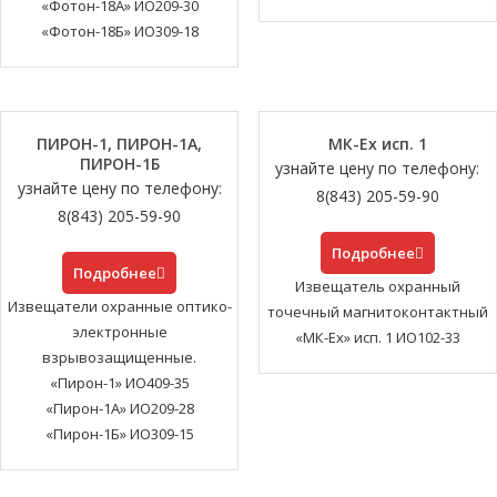
«Фотон-18А» ИО209-30
«Фотон-18Б» ИО309-18
ПИРОН-1, ПИРОН-1A,
МК-Ех исп. 1
ПИРОН-1Б
узнайте цену по телефону:
узнайте цену по телефону:
8(843) 205-59-90
8(843) 205-59-90
Подробнее
Подробнее
Извещатель охранный
Извещатели охранные оптико-
точечный магнитоконтактный
электронные
«МК-Ех» исп. 1 ИО102-33
взрывозащищенные.
«Пирон-1» ИО409-35
«Пирон-1А» ИО209-28
«Пирон-1Б» ИО309-15