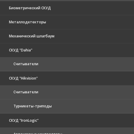
Биометрический СКУД
Металлодетекторы
Механический шлагбаум
СКУД "Dahia"
Считыватели
СКУД "Hikvision"
Считыватели
Турникеты-триподы
СКУД "IronLogic"