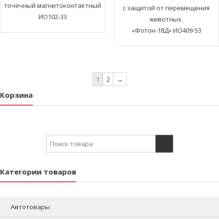
точечный магнитоконтактный
с защитой от перемещения
ИО102-33
животных.
«Фотон-18Д» ИО409-53
1
2
→
Корзина
Search for:
Категории товаров
Автотовары