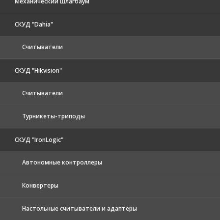
Механический шлагбаум
СКУД "Dahia"
Считыватели
СКУД "Hikvision"
Считыватели
Турникеты-триподы
СКУД "IronLogic"
Автономные контроллеры
Конвертеры
Настольные считыватели и адаптеры