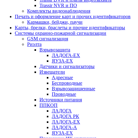
Trassir NVR и ПО
Комплекты видеонаблюдения
Печать и оформление карт и прочих идентификаторов
Кармашки, бейджи, паучи
Карты, брелки, браслеты и прочие идентификаторы
Системы охранно-пожарной сигнализации
GSM сигнализация
Риэлта
Взрывозащита
ЛАДОГА-EX
ЯУЗА-ЕХ
Датчики и сигнализаторы
Извещатели
Адресные
Беспроводные
Взрывозащищенные
Проводные
Источники питания
ППКОП
ЛАДОГА
ЛАДОГА РК
ЛАДОГА-EX
ЛАДОГА-А
ЯУЗА-ЕХ