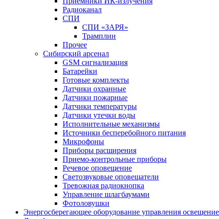
Приемники ИК-излучения
Радиоканал
СПИ
СПИ «ЗАРЯ»
Трамплин
Прочее
Сибирский арсенал
GSM сигнализация
Батарейки
Готовые комплекты
Датчики охранные
Датчики пожарные
Датчики температуры
Датчики утечки воды
Исполнительные механизмы
Источники бесперебойного питания
Микрофоны
Приборы расширения
Приемо-контрольные приборы
Речевое оповещение
Светозвуковые оповещатели
Тревожная радиокнопка
Управление шлагбаумами
Фотоловушки
Энергосберегающее оборудование управления освещени