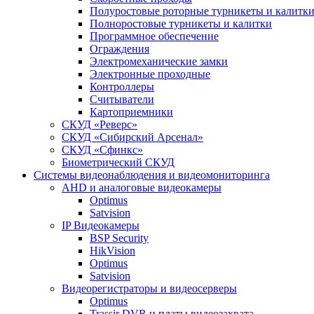
Полуростовые роторные турникеты и калитк
Полноростовые турникеты и калитки
Программное обеспечение
Ограждения
Электромеханические замки
Электронные проходные
Контроллеры
Считыватели
Картоприемники
СКУД «Реверс»
СКУД «Сибирский Арсенал»
СКУД «Сфинкс»
Биометрический СКУД
Системы видеонаблюдения и видеомониторинга
AHD и аналоговые видеокамеры
Optimus
Satvision
IP Видеокамеры
BSP Security
HikVision
Optimus
Satvision
Видеорегистраторы и видеосерверы
Optimus
Trassir DVR и платы видеозахвата