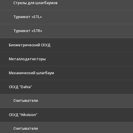
Стрелы для шлагбаумов
Турникет «STL»
Турникет «STR»
Биометрический СКУД
Металлодетекторы
Механический шлагбаум
СКУД "Dahia"
Считыватели
СКУД "Hikvision"
Считыватели