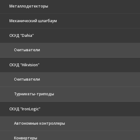
Металлодетекторы
Механический шлагбаум
СКУД "Dahia"
Считыватели
СКУД "Hikvision"
Считыватели
Турникеты-триподы
СКУД "IronLogic"
Автономные контроллеры
Конвертеры