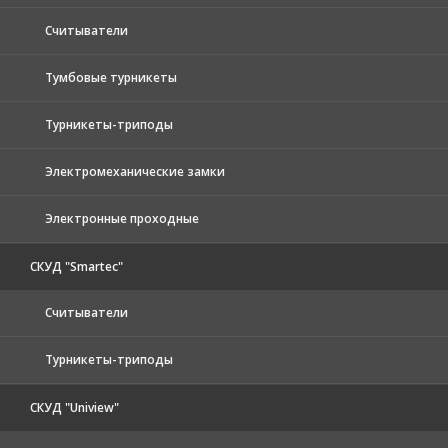
Считыватели
Тумбовые турникеты
Турникеты-триподы
Электромеханические замки
Электронные проходные
СКУД "Smartec"
Считыватели
Турникеты-триподы
СКУД "Uniview"