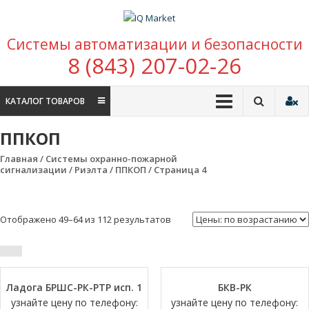
Перейти к содержимому
IQ Market
Системы автоматизации и безопасности
зона умных покупок
8 (843) 207-02-26
КАТАЛОГ ТОВАРОВ
ППКОП
Главная
/
Системы охранно-пожарной
сигнализации
/
Риэлта
/ ППКОП / Страница 4
Отображено 49–64 из 112 результатов
Ладога БРШС-РК-РТР исп. 1
БКВ-РК
узнайте цену по телефону:
узнайте цену по телефону: