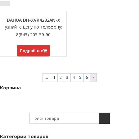
DAHUA DH-XVR4232AN-X
узнайте цену по телефону:
8(843) 205-59-90
Подробнее
←
1
2
3
4
5
6
7
Корзина
Search for:
Категории товаров