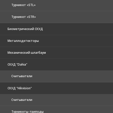
Турникет «STL»
Турникет «STR»
Биометрический СКУД
Металлодетекторы
Механический шлагбаум
СКУД "Dahia"
Считыватели
СКУД "Hikvision"
Считыватели
Турникеты-триподы