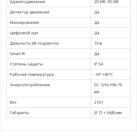
Шумоподавление
2D-NR, 3D-NR
Детектор движения
Да
Маскирование
Да
Цифровой зум
Да
Дальность ИК подсветки
10 м
Smart IR
Да
Степень защиты
IP 54
Рабочая температура
-10° +45°C
Энергопотребление
DC 12V±10% 70
мА
Вес
210 г
Габариты
Ø 72 × 56(В) мм