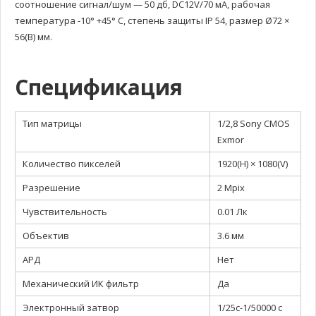
соотношение сигнал/шум — 50 дб, DC12V/70 мА, рабочая
температура -10° +45° C, степень защиты IP 54, размер Ø72 ×
56(В) мм.
Спецификация
Тип матрицы
1/2,8 Sony CMOS
Exmor
Количество пикселей
1920(H) × 1080(V)
Разрешение
2 Mpix
Чувствительность
0.01 Лк
Объектив
3.6 мм
АРД
Нет
Механический ИК фильтр
Да
Электронный затвор
1/25с-1/50000 с