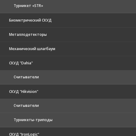
Турникет «STR»
Биометрический СКУД
Металлодетекторы
Механический шлагбаум
СКУД "Dahia"
Считыватели
СКУД "Hikvision"
Считыватели
Турникеты-триподы
СКУД "IronLogic"