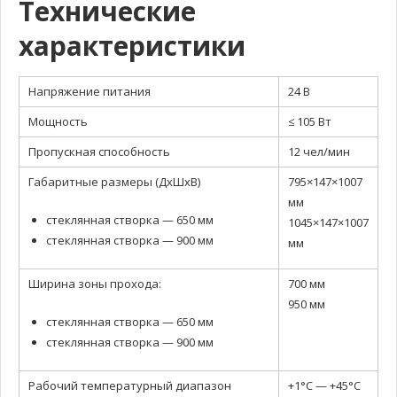
Технические
характеристики
Напряжение питания
24 В
Мощность
≤ 105 Вт
Пропускная способность
12 чел/мин
Габаритные размеры (ДxШxВ)
795×147×1007
мм
стеклянная створка — 650 мм
1045×147×1007
стеклянная створка — 900 мм
мм
Ширина зоны прохода:
700 мм
950 мм
стеклянная створка — 650 мм
стеклянная створка — 900 мм
Рабочий температурный диапазон
+1°C — +45°C