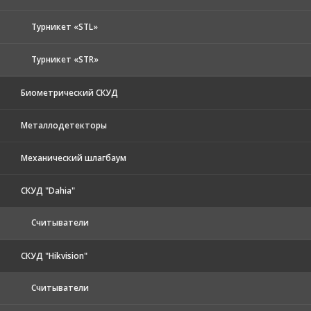
Турникет «STL»
Турникет «STR»
Биометрический СКУД
Металлодетекторы
Механический шлагбаум
СКУД "Dahia"
Считыватели
СКУД "Hikvision"
Считыватели