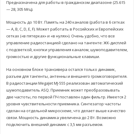
Предназначена для работы в гражданском диапазоне (25.615
— 28, 305 Мгц).
Мощность до 10 Вт. Память на 240 каналов (работа в 6 сетках
— A, B, С, D, E, F). Может работать в Российских и Европейских
сетках («в пятерках» и «в нулях»). Очень удобно, что все
управление радиостанцией сделано на тангенте: ЖК-дисплей
с подсветкой, кнопки управления каналом, шумоподавителем,
громкостью и другие функциональные клавиши.
На основном блоке трансивера остался только динамик,
разъем для тангенты, антенны и внешнего громкоговорителя.
В радиостанции MegaJet MJ-555 реализован автоматический
шумоподавитель ASQ. Приемник может преобразовывать
две частоты, по первой ПЧ поставлен один фильтр. Имеется 2
уровня чувствительности приемника. Синтезатор частоты
сделан на отдельной микросхеме, что делает выше качество
связи. Мощность динамика увеличена до 2 Вт. Возможно
подключить внешний динамик с 3,5 мм разъемом.