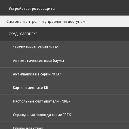
Устройства грозозащиты
Системы контроля и управления доступом
CКУД "CARDDEX"
"Антипаника" серия "RTA"
Автоматические шлагбаумы
Антипаника из серии "XTA"
Картоприемники KR
Настольные считыватели «NRE»
Ограждения прохода серии "RTK"
Опоры для стрел