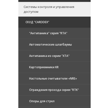
Системы контроля и управления
доступом
CКУД "CARDDEX"
"Антипаника" серия "RTA"
Автоматические шлагбаумы
Антипаника из серии "XTA"
Картоприемники KR
Настольные считыватели «NRE»
Ограждения прохода серии "RTK"
Опоры для стрел