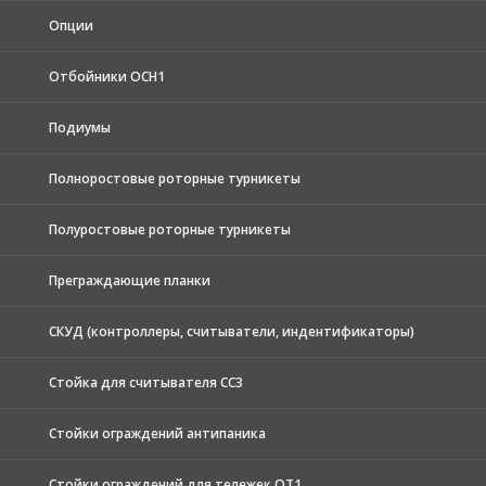
Опции
Отбойники ОСН1
Подиумы
Полноростовые роторные турникеты
Полуростовые роторные турникеты
Преграждающие планки
СКУД (контроллеры, считыватели, индентификаторы)
Стойка для считывателя СС3
Стойки ограждений антипаника
Стойки ограждений для тележек ОТ1