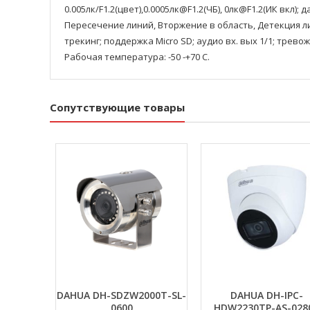
0.005лк/F1.2(цвет),0.0005лк@F1.2(ЧБ), 0лк@F1.2(ИК вкл
Пересечение линий, Вторжение в область, Детекция лиц,
трекинг; поддержка Micro SD; аудио вх. вых 1/1; тревож
Рабочая температура: -50 -+70 С.
Сопутствующие товары
DAHUA DH-SDZW2000T-SL-
DAHUA DH-IPC-
0600
HDW2230TP-AS-028