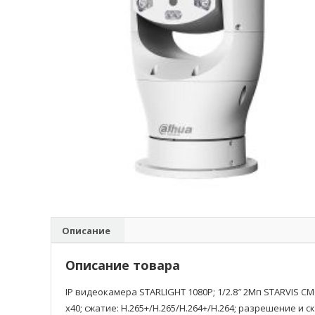
Описание
Описание товара
IP видеокамера STARLIGHT 1080P; 1/2.8″ 2Mп STARVIS
х40; сжатие: H.265+/H.265/H.264+/H.264; разрешение и с