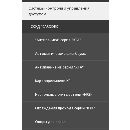
Системы контроля и управления
доступом
CКУД "CARDDEX"
"Антипаника" серия "RTA"
Автоматические шлагбаумы
Антипаника из серии "XTA"
Картоприемники KR
Настольные считыватели «NRE»
Ограждения прохода серии "RTK"
Опоры для стрел