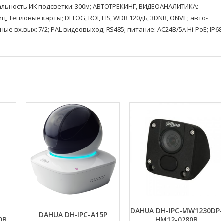
); дальность ИК подсветки: 300м; АВТОТРЕКИНГ, ВИДЕОАНАЛИТИКА:
 Тепловые карты; DEFOG, ROI, EIS, WDR 120дБ, 3DNR, ONVIF; авто-
ные вх.вых: 7/2; PAL видеовыход; RS485; питание: AC24В/5A Hi-PoE; IP68
DAHUA DH-IPC-MW1230DP
DAHUA DH-IPC-A15Р
0B
HM12-0280B