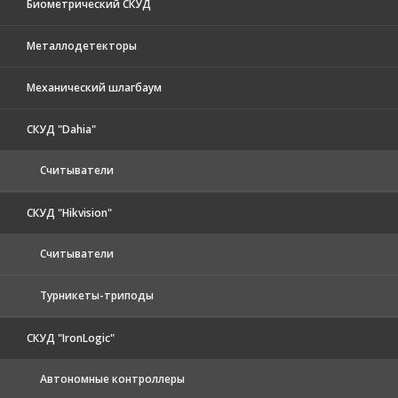
Биометрический СКУД
Металлодетекторы
Механический шлагбаум
СКУД "Dahia"
Считыватели
СКУД "Hikvision"
Считыватели
Турникеты-триподы
СКУД "IronLogic"
Автономные контроллеры