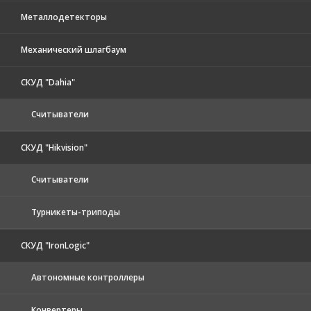
Металлодетекторы
Механический шлагбаум
СКУД "Dahia"
Считыватели
СКУД "Hikvision"
Считыватели
Турникеты-триподы
СКУД "IronLogic"
Автономные контроллеры
Конвертеры