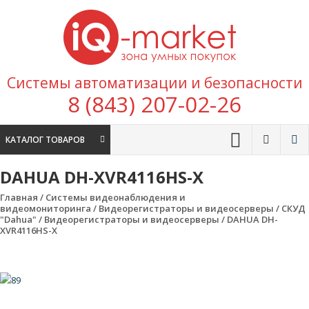
Перейти к содержимому
IQ
Marke
зона умных
Системы автоматизации и безопасности
покупок
8 (843) 207-02-26
КАТАЛОГ ТОВАРОВ
DAHUA DH-XVR4116HS-X
Главная
/
Системы видеонаблюдения и
видеомониторинга
/
Видеорегистраторы и видеосерверы
/
CКУД
"Dahua"
/
Видеорегистраторы и видеосерверы
/ DAHUA DH-
XVR4116HS-X