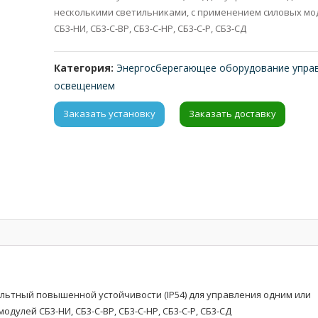
несколькими светильниками, с применением силовых мо
СБ3-НИ, СБ3-С-ВР, СБ3-C-НР, СБ3-C-Р, СБ3-СД
Категория:
Энергосберегающее оборудование упра
освещением
Заказать установку
Заказать доставку
ьтный повышенной устойчивости (IP54) для управления одним или
улей СБ3-НИ, СБ3-С-ВР, СБ3-C-НР, СБ3-C-Р, СБ3-СД