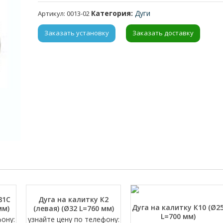
Категория:
Дуги
Артикул:
0013-02
Заказать установку
Заказать доставку
81С
Дуга на калитку К2
Дуга на калитку К10 (Ø2
мм)
(левая) (Ø32 L=760 мм)
L=700 мм)
фону:
узнайте цену по телефону: