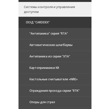
Системы контроля и управления
доступом
CКУД "CARDDEX"
"Антипаника" серия "RTA"
Автоматические шлагбаумы
Антипаника из серии "XTA"
Картоприемники KR
Настольные считыватели «NRE»
Ограждения прохода серии "RTK"
Опоры для стрел