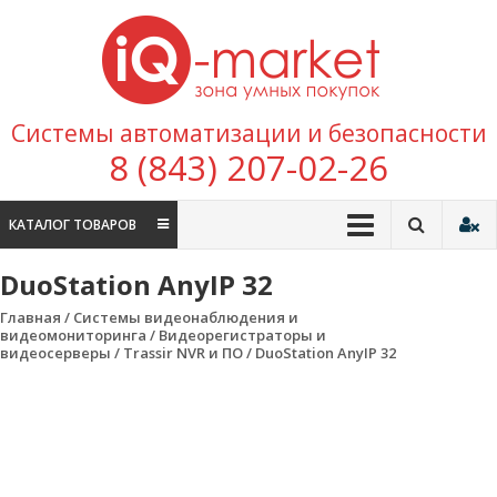
Перейти к содержимому
IQ
Marke
зона умных
Системы автоматизации и безопасности
покупок
8 (843) 207-02-26
КАТАЛОГ ТОВАРОВ
DuoStation AnyIP 32
Главная
/
Системы видеонаблюдения и
видеомониторинга
/
Видеорегистраторы и
видеосерверы
/
Trassir NVR и ПО
/ DuoStation AnyIP 32