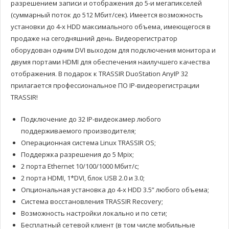
разрешением записи и отображения до 5-и мегапикселей
(суммарный поток до 512 Мбит/сек). Имеется возможность
установки до 4-х HDD максимального объема, имеющегося в
продаже на сегодняшний день. Видеорегистратор
оборудован одним DVI выходом для подключения монитора и
двумя портами HDMI для обеспечения наилучшего качества
отображения. В подарок к TRASSIR DuoStation AnyIP 32
прилагается профессиональное ПО IP-видеорегистрации
TRASSIR!
Подключение до 32 IP-видеокамер любого
поддерживаемого производителя;
Операционная система Linux TRASSIR OS;
Поддержка разрешения до 5 Mpix;
2 порта Ethernet 10/100/1000 Мбит/с;
2 порта HDMI, 1*DVI, блок USB 2.0 и 3.0;
Опциональная установка до 4-х HDD 3.5” любого объема;
Система восстановления TRASSIR Recovery;
Возможность настройки локально и по сети;
Бесплатный сетевой клиент (в том числе мобильные