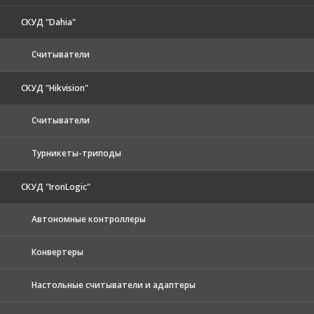
СКУД "Dahia"
Считыватели
СКУД "Hikvision"
Считыватели
Турникеты-триподы
СКУД "IronLogic"
Автономные контроллеры
Конвертеры
Настольные считыватели и адаптеры