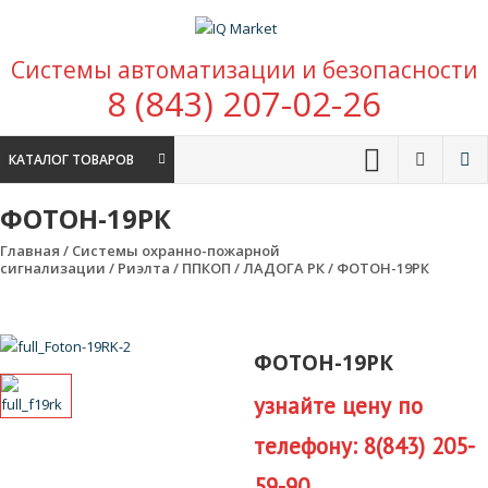
Перейти к содержимому
IQ Market
Системы автоматизации и безопасности
зона умных покупок
8 (843) 207-02-26
КАТАЛОГ ТОВАРОВ
ФОТОН-19РК
Главная
/
Системы охранно-пожарной
сигнализации
/
Риэлта
/
ППКОП
/
ЛАДОГА РК
/ ФОТОН-19РК
ФОТОН-19РК
узнайте цену по
телефону: 8(843) 205-
59-90