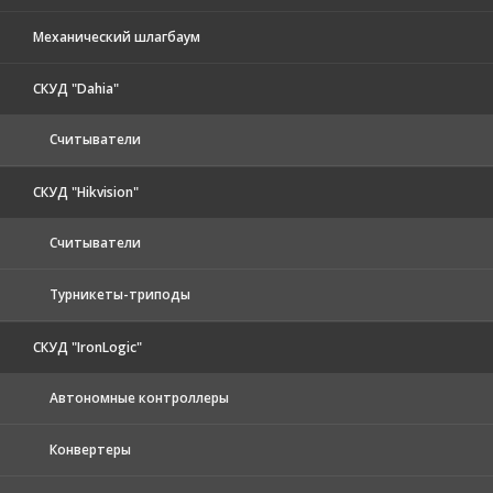
Механический шлагбаум
СКУД "Dahia"
Считыватели
СКУД "Hikvision"
Считыватели
Турникеты-триподы
СКУД "IronLogic"
Автономные контроллеры
Конвертеры