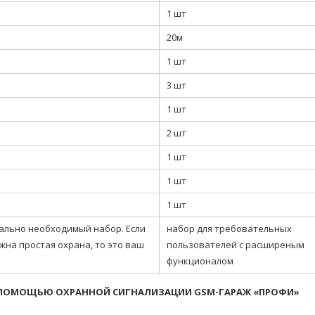
1 шт
20м
1 шт
3 шт
1 шт
2 шт
1 шт
1 шт
1 шт
ально необходимый набор. Если
набор для требовательных
жна простая охрана, то это ваш
пользователей с расширеным
функционалом
С ПОМОЩЬЮ ОХРАННОЙ СИГНАЛИЗАЦИИ GSM-ГАРАЖ «ПРОФИ»