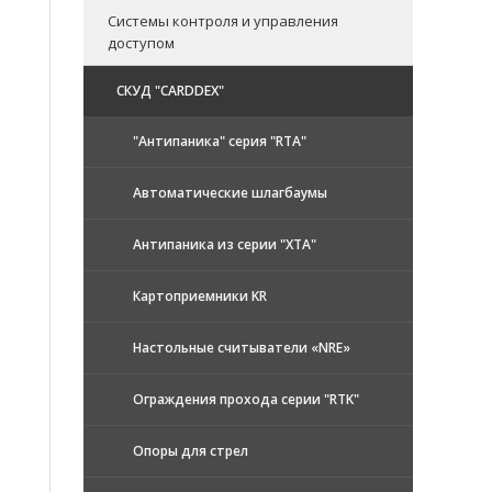
Системы контроля и управления
доступом
CКУД "CARDDEX"
"Антипаника" серия "RTA"
Автоматические шлагбаумы
Антипаника из серии "XTA"
Картоприемники KR
Настольные считыватели «NRE»
Ограждения прохода серии "RTK"
Опоры для стрел