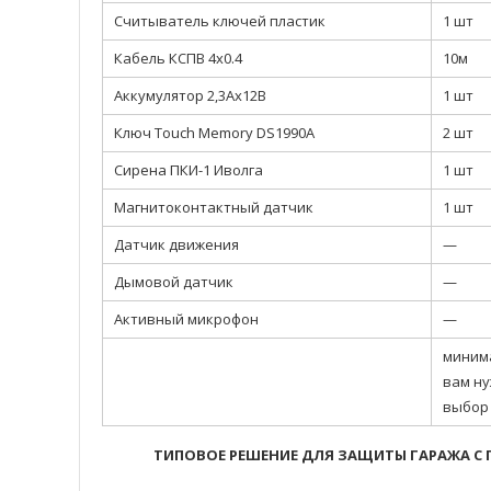
Считыватель ключей пластик
1 шт
Кабель КСПВ 4х0.4
10м
Аккумулятор 2,3Ах12В
1 шт
Ключ Touch Memory DS1990A
2 шт
Сирена ПКИ-1 Иволга
1 шт
Магнитоконтактный датчик
1 шт
Датчик движения
—
Дымовой датчик
—
Активный микрофон
—
миним
вам ну
выбор
ТИПОВОЕ РЕШЕНИЕ ДЛЯ ЗАЩИТЫ ГАРАЖА 