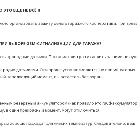
О ЭТО ЕЩЕ НЕ ВСЁ!!!
жно организовать защиту целого гаражного кооператива. При трев
ПРИ ВЫБОРЕ GSM-СИГНАЛИЗАЦИИ ДЛЯ ГАРАЖА?
ать проводные датчики. Поставил один раз и следить за ними не нуж
 с радио датчиками. Они проще устанавливаются, но при минусовых
мый неподходящий момент, вы остаётесь без охраны.
енным резервным аккумулятором (как правило это NiCd-аккумулятор
у, в один прекрасный момент, могут отключиться.
орый хорошо подходит для низких температур. Следовательно, ваш