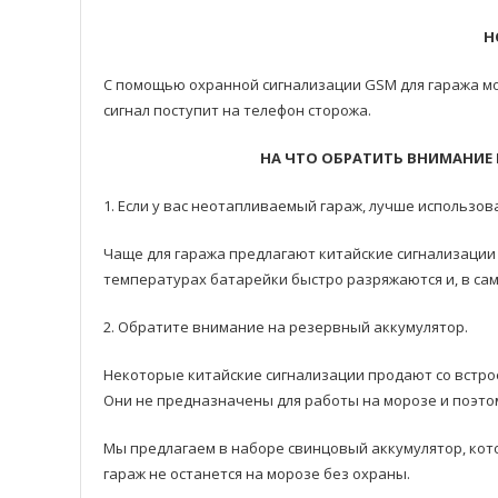
Н
С помощью охранной сигнализации GSM для гаража мо
сигнал поступит на телефон сторожа.
НА ЧТО ОБРАТИТЬ ВНИМАНИЕ 
1. Если у вас неотапливаемый гараж, лучше использов
Чаще для гаража предлагают китайские сигнализации
температурах батарейки быстро разряжаются и, в са
2. Обратите внимание на резервный аккумулятор.
Некоторые китайские сигнализации продают со встро
Они не предназначены для работы на морозе и поэтом
Мы предлагаем в наборе свинцовый аккумулятор, кот
гараж не останется на морозе без охраны.