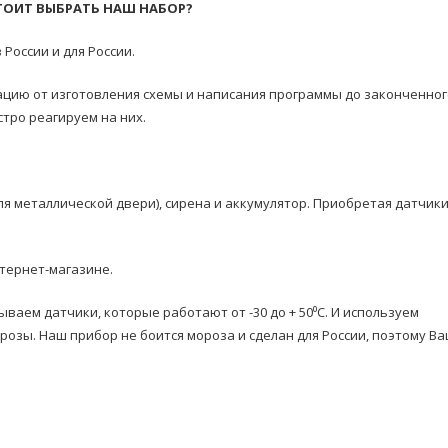
ТОИТ ВЫБРАТЬ НАШ НАБОР?
России и для России.
цию от изготовления схемы и написания программы до законченног
тро реагируем на них.
ля металлической двери), сирена и аккумулятор. Приобретая датчик
тернет-магазине.
ываем датчики, которые работают от -30 до + 50⁰С. И используем
озы. Наш прибор не боится мороза и сделан для России, поэтому В