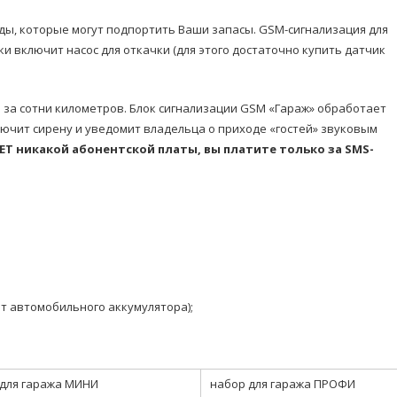
оды, которые могут подпортить Ваши запасы. GSM-сигнализация для
и включит насос для откачки (для этого достаточно купить датчик
ь за сотни километров. Блок сигнализации GSM «Гараж» обработает
ключит сирену и уведомит владельца о приходе «гостей» звуковым
НЕТ никакой абонентской платы, вы платите только за SMS-
от автомобильного аккумулятора);
 для гаража МИНИ
набор для гаража ПРОФИ