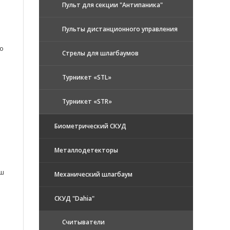
Пульт для секции "Антипаника"
Пульты дистанционного управления
о
Стрелы для шлагбаумов
Турникет «STL»
Турникет «STR»
и
Биометрический СКУД
Металлодетекторы
аш
Механический шлагбаум
СКУД "Dahia"
Считыватели