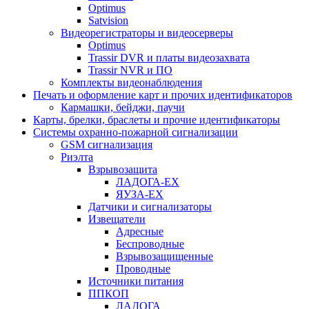
Optimus
Satvision
Видеорегистраторы и видеосерверы
Optimus
Trassir DVR и платы видеозахвата
Trassir NVR и ПО
Комплекты видеонаблюдения
Печать и оформление карт и прочих идентификаторов
Кармашки, бейджи, паучи
Карты, брелки, браслеты и прочие идентификаторы
Системы охранно-пожарной сигнализации
GSM сигнализация
Риэлта
Взрывозащита
ЛАДОГА-EX
ЯУЗА-ЕХ
Датчики и сигнализаторы
Извещатели
Адресные
Беспроводные
Взрывозащищенные
Проводные
Источники питания
ППКОП
ЛАДОГА