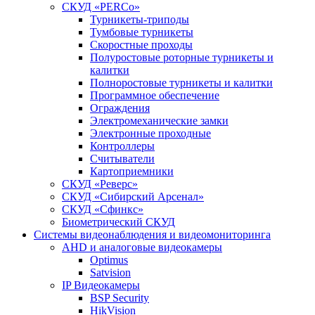
СКУД «PERCo»
Турникеты-триподы
Тумбовые турникеты
Скоростные проходы
Полуростовые роторные турникеты и
калитки
Полноростовые турникеты и калитки
Программное обеспечение
Ограждения
Электромеханические замки
Электронные проходные
Контроллеры
Считыватели
Картоприемники
СКУД «Реверс»
СКУД «Сибирский Арсенал»
СКУД «Сфинкс»
Биометрический СКУД
Системы видеонаблюдения и видеомониторинга
AHD и аналоговые видеокамеры
Optimus
Satvision
IP Видеокамеры
BSP Security
HikVision