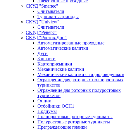
Электронные проходные
СКУД "Smartec"
Считыватели
Турникеты-триподы
СКУД "Uniview"
Считыватели
СКУД "Реверс"
СКУД "Ростов-Дон"
Автоматизированные проходные
Автоматические калитки
Дуги
Запчасти
Картоприемники
Механические калитки
Механические калитки с гидродоводчиком
Ограждение для роторных полноростовых
турникетов
Ограждение для роторных полуростовых
турникетов
Опции
Отбойники ОСН1
Подиумы
Полноростовые роторные турникеты
Полуростовые роторные турникеты
Преграждающие планки