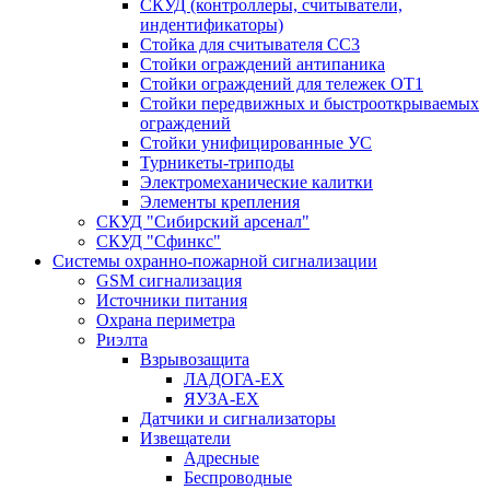
СКУД (контроллеры, считыватели,
индентификаторы)
Стойка для считывателя СС3
Стойки ограждений антипаника
Стойки ограждений для тележек ОТ1
Стойки передвижных и быстрооткрываемых
ограждений
Стойки унифицированные УС
Турникеты-триподы
Электромеханические калитки
Элементы крепления
СКУД "Сибирский арсенал"
СКУД "Сфинкс"
Системы охранно-пожарной сигнализации
GSM сигнализация
Источники питания
Охрана периметра
Риэлта
Взрывозащита
ЛАДОГА-EX
ЯУЗА-ЕХ
Датчики и сигнализаторы
Извещатели
Адресные
Беспроводные