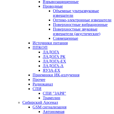
Взрывозащищенные
Проводные
Объемные ультразвуковые
извещатели
Оптико-электронные извещатели
Поверхностные вибрационные
Поверхностные звуковые
извещатели (акустические)
Совмещенные
Источники питания
ППКОП
ЛАДОГА
ЛАДОГА РК
ЛАДОГА-EX
ЛАДОГА-А
ЯУЗА-ЕХ
Приемники ИК-излучения
Прочее
Радиоканал
СПИ
СПИ "ЗАРЯ"
Трамплин
Сибирский Арсенал
GSM сигнализация
Автономная