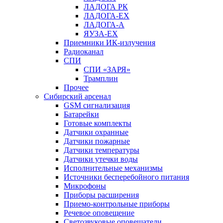
ЛАДОГА РК
ЛАДОГА-EX
ЛАДОГА-А
ЯУЗА-ЕХ
Приемники ИК-излучения
Радиоканал
СПИ
СПИ «ЗАРЯ»
Трамплин
Прочее
Сибирский арсенал
GSM сигнализация
Батарейки
Готовые комплекты
Датчики охранные
Датчики пожарные
Датчики температуры
Датчики утечки воды
Исполнительные механизмы
Источники бесперебойного питания
Микрофоны
Приборы расширения
Приемо-контрольные приборы
Речевое оповещение
Светозвуковые оповещатели