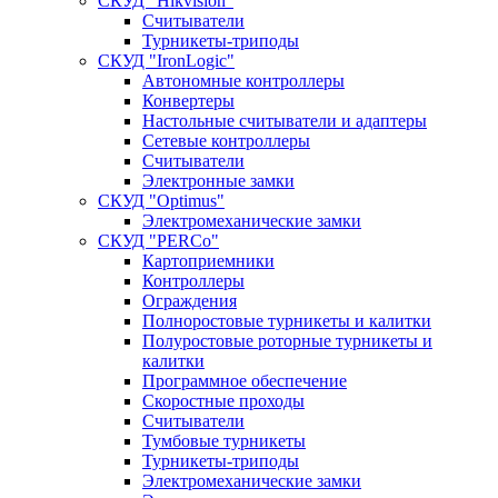
СКУД "Hikvision"
Считыватели
Турникеты-триподы
СКУД "IronLogic"
Автономные контроллеры
Конвертеры
Настольные считыватели и адаптеры
Сетевые контроллеры
Считыватели
Электронные замки
СКУД "Optimus"
Электромеханические замки
СКУД "PERCo"
Картоприемники
Контроллеры
Ограждения
Полноростовые турникеты и калитки
Полуростовые роторные турникеты и
калитки
Программное обеспечение
Скоростные проходы
Считыватели
Тумбовые турникеты
Турникеты-триподы
Электромеханические замки