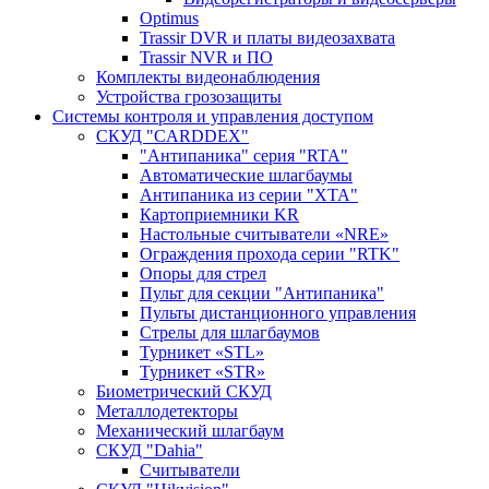
Optimus
Trassir DVR и платы видеозахвата
Trassir NVR и ПО
Комплекты видеонаблюдения
Устройства грозозащиты
Системы контроля и управления доступом
CКУД "CARDDEX"
"Антипаника" серия "RTA"
Автоматические шлагбаумы
Антипаника из серии "XTA"
Картоприемники KR
Настольные считыватели «NRE»
Ограждения прохода серии "RTK"
Опоры для стрел
Пульт для секции "Антипаника"
Пульты дистанционного управления
Стрелы для шлагбаумов
Турникет «STL»
Турникет «STR»
Биометрический СКУД
Металлодетекторы
Механический шлагбаум
СКУД "Dahia"
Считыватели