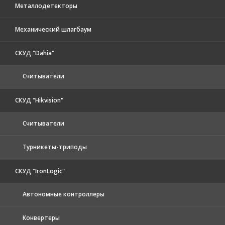
Металлодетекторы
Механический шлагбаум
СКУД "Dahia"
Считыватели
СКУД "Hikvision"
Считыватели
Турникеты-триподы
СКУД "IronLogic"
Автономные контроллеры
Конвертеры