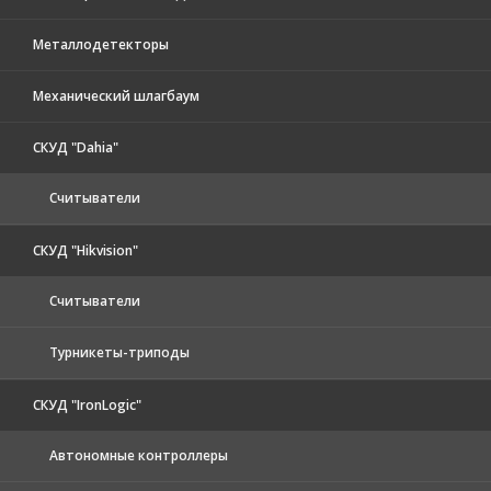
Металлодетекторы
Механический шлагбаум
СКУД "Dahia"
Считыватели
СКУД "Hikvision"
Считыватели
Турникеты-триподы
СКУД "IronLogic"
Автономные контроллеры