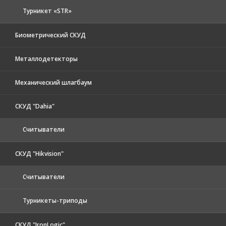
Турникет «STR»
Биометрический СКУД
Металлодетекторы
Механический шлагбаум
СКУД "Dahia"
Считыватели
СКУД "Hikvision"
Считыватели
Турникеты-триподы
СКУД "IronLogic"