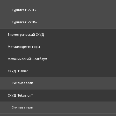
Турникет «STL»
Турникет «STR»
Биометрический СКУД
Металлодетекторы
Механический шлагбаум
СКУД "Dahia"
Считыватели
СКУД "Hikvision"
Считыватели