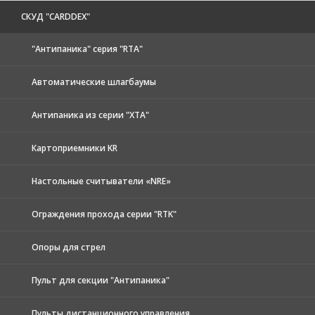
CКУД "CARDDEX"
"Антипаника" серия "RTA"
Автоматические шлагбаумы
Антипаника из серии "XTA"
Картоприемники KR
Настольные считыватели «NRE»
Ограждения прохода серии "RTK"
Опоры для стрел
Пульт для секции "Антипаника"
Пульты дистанционного управления