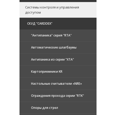
Системы контроля и управления
доступом
CКУД "CARDDEX"
"Антипаника" серия "RTA"
Автоматические шлагбаумы
Антипаника из серии "XTA"
Картоприемники KR
Настольные считыватели «NRE»
Ограждения прохода серии "RTK"
Опоры для стрел