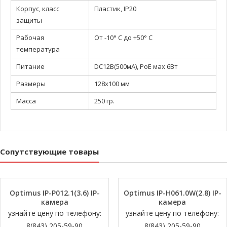
Корпус, класс
Пластик, IP20
защиты
Рабочая
От -10° С до +50° С
температура
Питание
DC12В(500мА), PoE мах 6Вт
Размеры
128х100 мм
Масса
250 гр.
Сопутствующие товары
Optimus IP-P012.1(3.6) IP-
Optimus IP-H061.0W(2.8) IP-
камера
камера
узнайте цену по телефону:
узнайте цену по телефону:
8(843) 205-59-90
8(843) 205-59-90