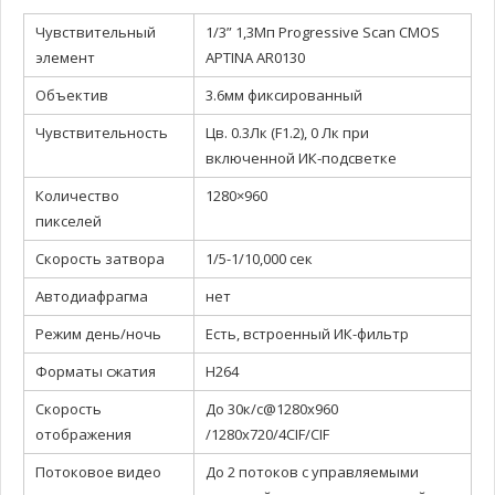
Чувствительный
1/3” 1,3Мп Progressive Scan CMOS
элемент
APTINA AR0130
Объектив
3.6мм фиксированный
Чувствительность
Цв. 0.3Лк (F1.2), 0 Лк при
включенной ИК-подсветке
Количество
1280×960
пикселей
Скорость затвора
1/5-1/10,000 сек
Автодиафрагма
нет
Режим день/ночь
Есть, встроенный ИК-фильтр
Форматы сжатия
H264
Скорость
До 30к/с@1280х960
отображения
/1280х720/4CIF/CIF
Потоковое видео
До 2 потоков с управляемыми