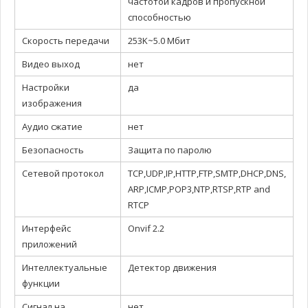
частотой кадров и пропускной
способностью
Скорость передачи
253K~5.0 Мбит
Видео выход
нет
Настройки
да
изображения
Аудио сжатие
нет
Безопасность
Защита по паролю
Сетевой протокол
TCP,UDP,IP,HTTP,FTP,SMTP,DHCP,DNS,
ARP,ICMP,POP3,NTP,RTSP,RTP and
RTCP
Интерфейс
Onvif 2.2
приложений
Интеллектуальные
Детектор движения
функции
Сигнал на
нет