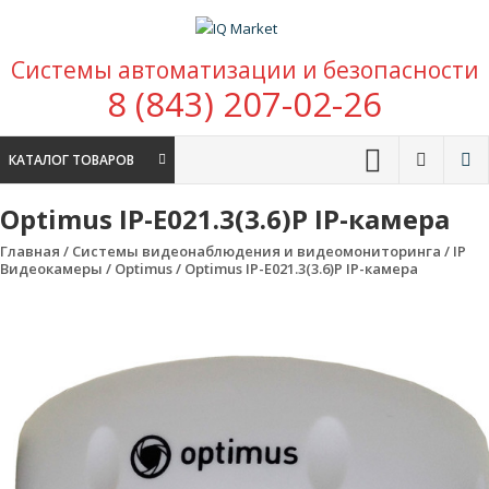
Перейти к содержимому
IQ Market
Системы автоматизации и безопасности
зона умных покупок
8 (843) 207-02-26
КАТАЛОГ ТОВАРОВ
Optimus IP-E021.3(3.6)P IP-камера
Главная
/
Системы видеонаблюдения и видеомониторинга
/
IP
Видеокамеры
/
Optimus
/ Optimus IP-E021.3(3.6)P IP-камера