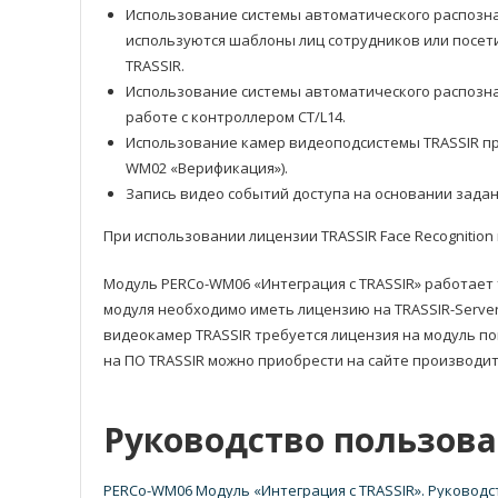
Использование системы автоматического распознав
используются шаблоны лиц сотрудников или посети
TRASSIR.
Использование системы автоматического распозн
работе с контроллером CT/L14.
Использование камер видеоподсистемы TRASSIR пр
WM02 «Верификация»).
Запись видео событий доступа на основании задан
При использовании лицензии TRASSIR Face Recognitio
Модуль PERCo-WM06 «Интеграция с TRASSIR» работает 
модуля необходимо иметь лицензию на TRASSIR-Serve
видеокамер TRASSIR требуется лицензия на модуль пои
на ПО TRASSIR можно приобрести на сайте производи
Руководство пользова
PERCo-WM06 Модуль «Интеграция с TRASSIR». Руковод