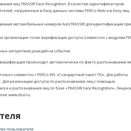
ания лиц TRASSIR Face Recognition. В качестве идентификаторов
телей, загруженные в базу данных системы PERCo-Web и в базу лиц
авания автомобильных номеров AutoTRASSIR для идентификации при
и организации точек верификации доступа (совместно с модулем PE
ных алгоритмов реакций на события.
n верификация происходит автоматически по факту распознавания ли
только совместно с PERCo-WS «Стандартный пакет ПО». Для работы
r. Для реализации доступа по распознаванию лиц с помощью
ска и распознавания лиц по базе «TRASSIR Face Recognition». Лицен
теля:
www.dssl.ru
.
теля
ство пользователя