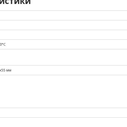
ристики
0°С
x55 мм