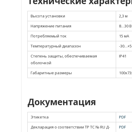
Технические характе
Высота установки
2,3 м
Напряжение питания
8…30 В
Потребляемый ток
15 мА
Температурный диапазон
-30…+5
Степень защиты, обеспечиваемая
IP41
оболочкой
Габаритные размеры
100x73
Документация
Этикетка
PDF
Декларация о соответствии ТР ТС № RU Д-
PDF