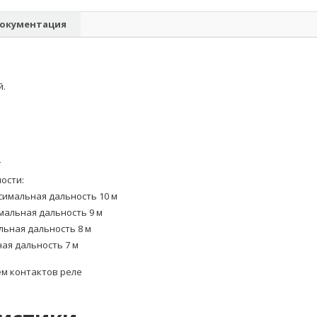
окументация
й.
г
ости:
ксимальная дальность 10 м
имальная дальность 9 м
льная дальность 8 м
ная дальность 7 м
м контактов реле