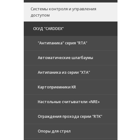
Системы контроля и управления
доступом
CКУД "CARDDEX"
"Антипаника" серия "RTA"
Автоматические шлагбаумы
Антипаника из серии "XTA"
Картоприемники KR
Настольные считыватели «NRE»
Ограждения прохода серии "RTK"
Опоры для стрел