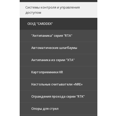
Системы контроля и управления
доступом
CКУД "CARDDEX"
"Антипаника" серия "RTA"
Автоматические шлагбаумы
Антипаника из серии "XTA"
Картоприемники KR
Настольные считыватели «NRE»
Ограждения прохода серии "RTK"
Опоры для стрел