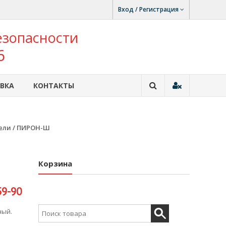
Вход / Регистрация
езопасности
6
ВКА
КОНТАКТЫ
ели
/ ПИРОН-Ш
Корзина
59-90
Search for:
ный.