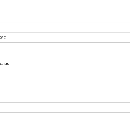
0°С
42 мм