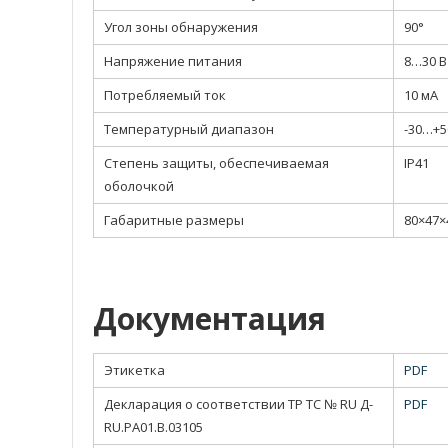
Угол зоны обнаружения
90°
Напряжение питания
8…30 В
Потребляемый ток
10 мА
Температурный диапазон
-30…+5
Степень защиты, обеспечиваемая
IP41
оболочкой
Габаритные размеры
80×47×
Документация
Этикетка
PDF
Декларация о соответствии ТР TC № RU Д-
PDF
RU.РА01.В.03105