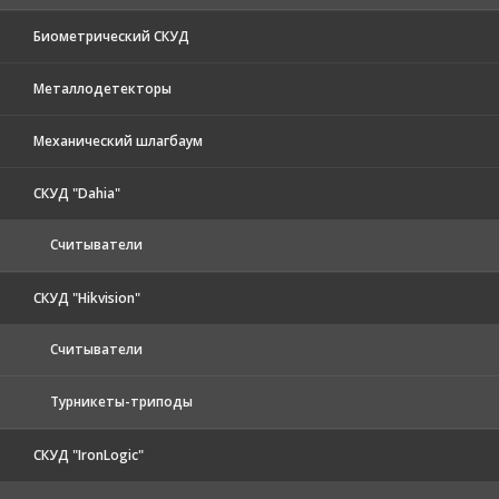
Биометрический СКУД
Металлодетекторы
Механический шлагбаум
СКУД "Dahia"
Считыватели
СКУД "Hikvision"
Считыватели
Турникеты-триподы
СКУД "IronLogic"