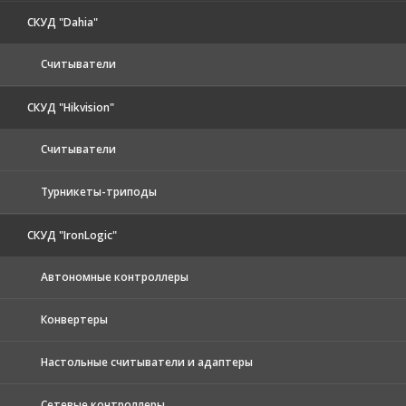
СКУД "Dahia"
Считыватели
СКУД "Hikvision"
Считыватели
Турникеты-триподы
СКУД "IronLogic"
Автономные контроллеры
Конвертеры
Настольные считыватели и адаптеры
Сетевые контроллеры