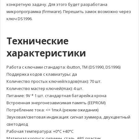
конкретную задачу. Для этого будет разработана
микропрограмма (firmware). Перешить замок возможно через
ключ DS1996.
Технические
характеристики
Работа с ключами стандарта: ibutton, TM (DS1990, DS1996)
Поддержка кодов с клавиатуры: да
Количество простых ключей/кодов(max): 70 шт.
Количество мастер ключей(max): 4 шт.
Питание: 9V * 1 шт. стандартная батарейка крона
Встроенная энергонезависимая память (EEPROM)
Потребление тока: <= 1mкA (режим ожидания)
Звуковая/световая индикация: сигнал зуммера, двухцветный
светодиод
Рабочая температура: +0°С +40°С
Материал корпуса: силумин, сталь, ABS пластик