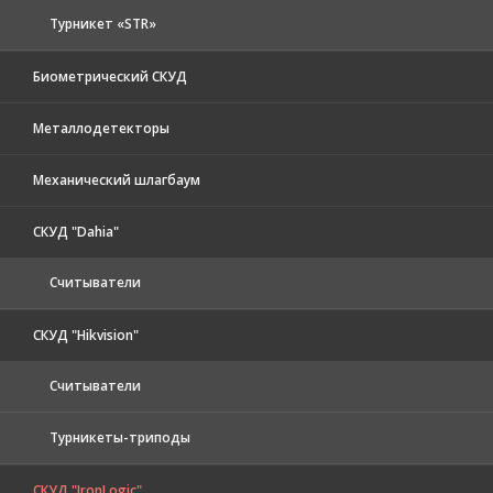
Турникет «STR»
Биометрический СКУД
Металлодетекторы
Механический шлагбаум
СКУД "Dahia"
Считыватели
СКУД "Hikvision"
Считыватели
Турникеты-триподы
СКУД "IronLogic"