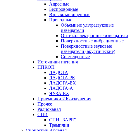
Адресные
Беспроводные
Взрывозащищенные
Проводные
Объемные ультразвуковые
извещатели
Оптико-электронные извещатели
Поверхностные вибрационные
Поверхностные звуковые
извещатели (акустические)
Совмещенные
Источники питания
ППКОП
ЛАДОГА
ЛАДОГА РК
ЛАДОГА-EX
ЛАДОГА-А
ЯУЗА-ЕХ
Приемники ИК-излучения
Прочее
Радиоканал
СПИ
СПИ "ЗАРЯ"
Трамплин
Сибирский Арсенал