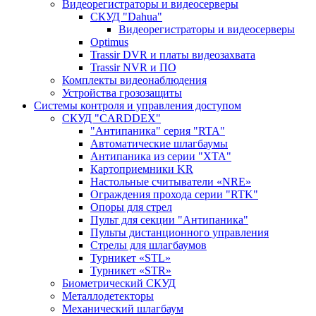
Видеорегистраторы и видеосерверы
CКУД "Dahua"
Видеорегистраторы и видеосерверы
Optimus
Trassir DVR и платы видеозахвата
Trassir NVR и ПО
Комплекты видеонаблюдения
Устройства грозозащиты
Системы контроля и управления доступом
CКУД "CARDDEX"
"Антипаника" серия "RTA"
Автоматические шлагбаумы
Антипаника из серии "XTA"
Картоприемники KR
Настольные считыватели «NRE»
Ограждения прохода серии "RTK"
Опоры для стрел
Пульт для секции "Антипаника"
Пульты дистанционного управления
Стрелы для шлагбаумов
Турникет «STL»
Турникет «STR»
Биометрический СКУД
Металлодетекторы
Механический шлагбаум