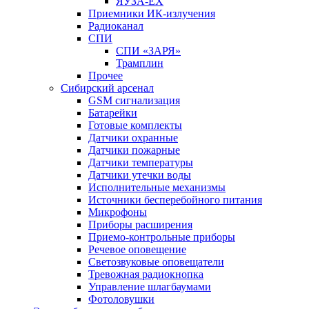
ЯУЗА-ЕХ
Приемники ИК-излучения
Радиоканал
СПИ
СПИ «ЗАРЯ»
Трамплин
Прочее
Сибирский арсенал
GSM сигнализация
Батарейки
Готовые комплекты
Датчики охранные
Датчики пожарные
Датчики температуры
Датчики утечки воды
Исполнительные механизмы
Источники бесперебойного питания
Микрофоны
Приборы расширения
Приемо-контрольные приборы
Речевое оповещение
Светозвуковые оповещатели
Тревожная радиокнопка
Управление шлагбаумами
Фотоловушки