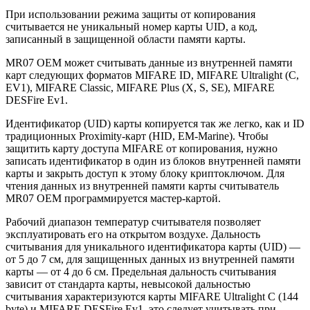
При использовании режима защиты от копирования
считывается не уникальный номер карты UID, а код,
записанный в защищенной области памяти карты.
MR07 OEM может считывать данные из внутренней памяти
карт следующих форматов MIFARE ID, MIFARE Ultralight (С,
EV1), MIFARE Classic, MIFARE Plus (X, S, SE), MIFARE
DESFire Ev1.
Идентификатор (UID) карты копируется так же легко, как и ID
традиционных Proximity-карт (HID, EM-Marine). Чтобы
защитить карту доступа MIFARE от копирования, нужно
записать идентификатор в один из блоков внутренней памяти
карты и закрыть доступ к этому блоку криптоключом. Для
чтения данных из внутренней памяти карты считыватель
MR07 OEM программируется мастер-картой.
Рабочий диапазон температур считывателя позволяет
эксплуатировать его на открытом воздухе. Дальность
считывания для уникального идентификатора карты (UID) —
от 5 до 7 см, для защищенных данных из внутренней памяти
карты — от 4 до 6 см. Предельная дальность считывания
зависит от стандарта карты, невысокой дальностью
считывания характеризуются карты MIFARE Ultralight C (144
byte) и MIFARE DESFire Ev1, это следует учитывать при