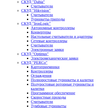
СКУД "Dahia"
Считыватели
СКУД "Hikvision"
Считыватели
Турникеты-триподы
СКУД "IronLogic"
Автономные контроллеры
Конвертеры
Настольные считыватели и адаптеры
Сетевые контроллеры
Считыватели
Электронные замки
СКУД "Optimus"
Электромеханические замки
СКУД "PERCo"
Картоприемники
Контроллеры
Ограждения
Полноростовые турникеты и калитки
Полуростовые роторные турникеты и
калитки
Программное обеспечение
Скоростные проходы
Считыватели
Тумбовые турникеты