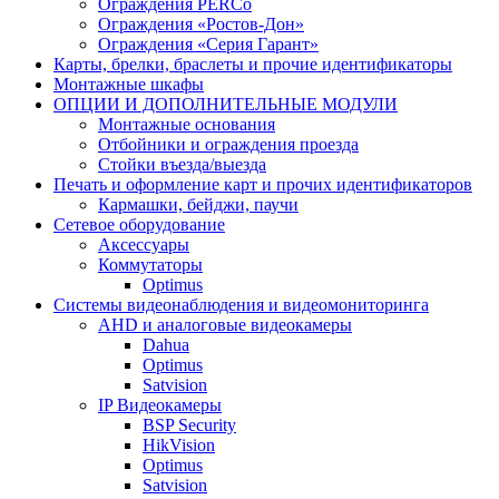
Ограждения PERCo
Ограждения «Ростов-Дон»
Ограждения «Серия Гарант»
Карты, брелки, браслеты и прочие идентификаторы
Монтажные шкафы
ОПЦИИ И ДОПОЛНИТЕЛЬНЫЕ МОДУЛИ
Монтажные основания
Отбойники и ограждения проезда
Стойки въезда/выезда
Печать и оформление карт и прочих идентификаторов
Кармашки, бейджи, паучи
Сетевое оборудование
Аксессуары
Коммутаторы
Optimus
Системы видеонаблюдения и видеомониторинга
AHD и аналоговые видеокамеры
Dahua
Optimus
Satvision
IP Видеокамеры
BSP Security
HikVision
Optimus
Satvision