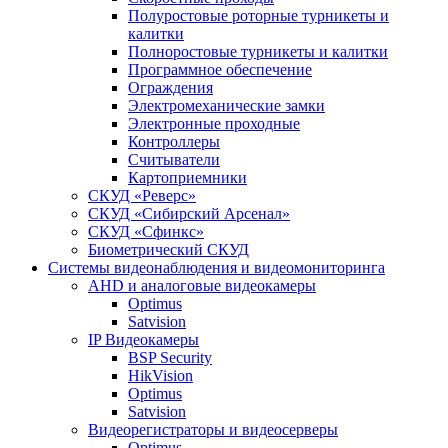
Полуростовые роторные турникеты и
калитки
Полноростовые турникеты и калитки
Программное обеспечение
Ограждения
Электромеханические замки
Электронные проходные
Контроллеры
Считыватели
Картоприемники
СКУД «Реверс»
СКУД «Сибирский Арсенал»
СКУД «Сфинкс»
Биометрический СКУД
Системы видеонаблюдения и видеомониторинга
AHD и аналоговые видеокамеры
Optimus
Satvision
IP Видеокамеры
BSP Security
HikVision
Optimus
Satvision
Видеорегистраторы и видеосерверы
Optimus