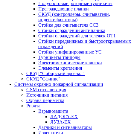
Полуростовые роторные турникеты
Преграждающие планки
СКУД (контроллеры, считыватели,
индентификаторы)
Стойка для считывателя СС3
Стойки ограждений антипаника
Стойки ограждений для тележек ОТ1
Стойки передвижных и быстрооткрываемых
ограждений
Стойки унифицированные УС
Турникеты-триподы
Электромеханические калитки
Элементы крепления
СКУД "Сибирский арсенал"
СКУД "Сфинкс"
Системы охранно-пожарной сигнализации
GSM сигнализация
Источники питания
Охрана периметра
Риэлта
Взрывозащита
ЛАДОГА-EX
ЯУЗА-ЕХ
Датчики и сигнализаторы
Извещатели