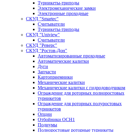
Турникеты-триподы
Электромеханические замки
Электронные проходные
СКУД "Smartec"
Считыватели
Турникеты-триподы
СКУД "Uniview"
Считыватели
СКУД "Реверс"
СКУД "Ростов-Дон"
Автоматизированные проходные
Автоматические калитки
Дуги
Запчасти
Картоприемники
Механические калитки
Механические калитки с гидродоводчиком
Ограждение для роторных полноростовых
турникетов
Ограждение для роторных полуростовых
турникетов
Опции
Отбойники ОСН1
Подиумы
Полноростовые роторные турникеты