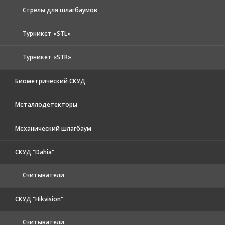
Стрелы для шлагбаумов
Турникет «STL»
Турникет «STR»
Биометрический СКУД
Металлодетекторы
Механический шлагбаум
СКУД "Dahia"
Считыватели
СКУД "Hikvision"
Считыватели