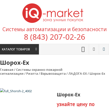
Перейти к содержимому
IQ
Marke
зона умных
Системы автоматизации и безопасности
покупок
8 (843) 207-02-26
КАТАЛОГ ТОВАРОВ
Шорох-Ех
Главная
/
Системы охранно-пожарной
сигнализации
/
Риэлта
/
Взрывозащита
/
ЛАДОГА-EX
/ Шорох-Ех
Шорох-Ех
узнайте цену по