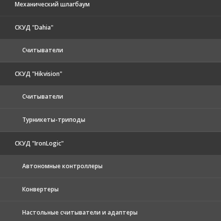
Механический шлагбаум
СКУД "Dahia"
Считыватели
СКУД "Hikvision"
Считыватели
Турникеты-триподы
СКУД "IronLogic"
Автономные контроллеры
Конвертеры
Настольные считыватели и адаптеры