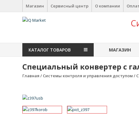
Перейти к содержимому
Магазин
Сервисный центр
О компании
Оплат
IQ Market
С
зона умных покупок
КАТАЛОГ ТОВАРОВ
МАГАЗИН
Специальный конвертер с гал
Главная
/
Системы контроля и управления доступом
/
С