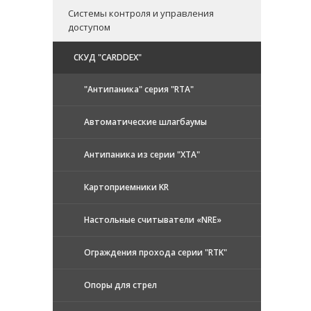
Системы контроля и управления
доступом
CКУД "CARDDEX"
"Антипаника" серия "RTA"
Автоматические шлагбаумы
Антипаника из серии "XTA"
Картоприемники KR
Настольные считыватели «NRE»
Ограждения прохода серии "RTK"
Опоры для стрел