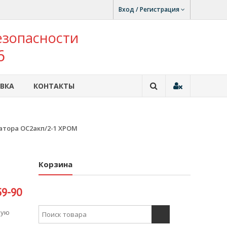
Вход / Регистрация
езопасности
6
ВКА
КОНТАКТЫ
атора ОС2акп/2-1 ХРОМ
Корзина
59-90
Search for:
ную