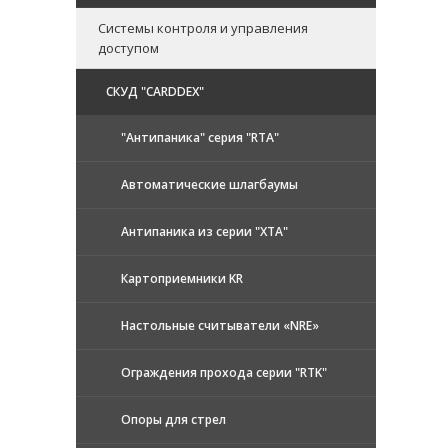
Системы контроля и управления
доступом
CКУД "CARDDEX"
"Антипаника" серия "RTA"
Автоматические шлагбаумы
Антипаника из серии "XTA"
Картоприемники KR
Настольные считыватели «NRE»
Ограждения прохода серии "RTK"
Опоры для стрел