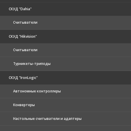
СКУД "Dahia"
Считыватели
СКУД "Hikvision"
Считыватели
Турникеты-триподы
СКУД "IronLogic"
Автономные контроллеры
Конвертеры
Настольные считыватели и адаптеры