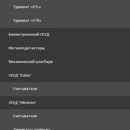
Турникет «STL»
Турникет «STR»
Биометрический СКУД
Металлодетекторы
Механический шлагбаум
СКУД "Dahia"
Считыватели
СКУД "Hikvision"
Считыватели
Турникеты-триподы