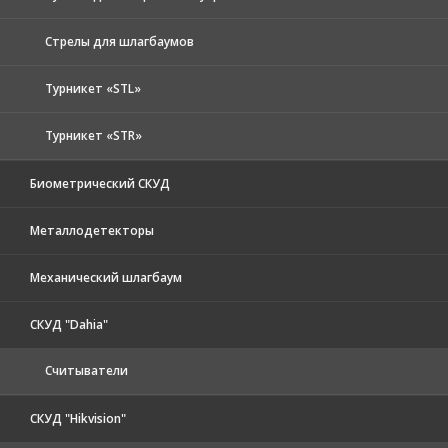
Стрелы для шлагбаумов
Турникет «STL»
Турникет «STR»
Биометрический СКУД
Металлодетекторы
Механический шлагбаум
СКУД "Dahia"
Считыватели
СКУД "Hikvision"